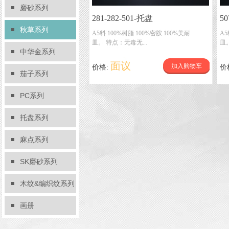
磨砂系列
281-282-501-托盘
50
秋草系列
A5料 100%树脂 100%密胺 100%美耐
A5
皿。 特点：无毒无...
皿
中华金系列
面议
加入购物车
价格:
价
茄子系列
PC系列
托盘系列
麻点系列
SK磨砂系列
木纹&编织纹系列
画册