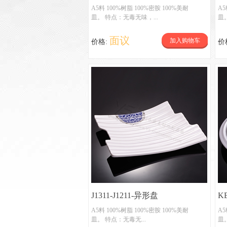
A5料 100%树脂 100%密胺 100%美耐
A5
皿。 特点：无毒无味，...
皿
面议
加入购物车
价格:
价
J1311-J1211-异形盘
KB
KB
A5料 100%树脂 100%密胺 100%美耐
A5
皿。 特点：无毒无...
皿
点