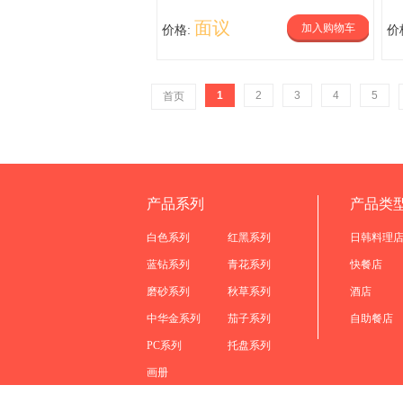
面议
加入购物车
价格:
价
1
2
3
4
5
首页
产品系列
产品类
白色系列
红黑系列
日韩料理
蓝钻系列
青花系列
快餐店
磨砂系列
秋草系列
酒店
中华金系列
茄子系列
自助餐店
PC系列
托盘系列
画册