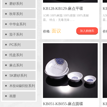
磨砂系列
KB128-KB129-麻点平碟
KB
秋草系列
K
A5料 100%树脂 100%密胺 100%美耐
A5
皿。 特点：无毒无味，...
皿
中华金系列
面议
加入购物车
价格:
价
茄子系列
PC系列
托盘系列
麻点系列
SK磨砂系列
木纹&编织纹系列
画册
KB051-KB055-麻点圆碟
K