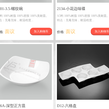
301-3.5-螺纹碗
2134-小花边味碟
5料 100%树脂 100%密胺 100%美耐皿。
A5料 100%树脂 100%密胺 100%美耐皿
点：无毒无味，耐温程度...
特点：无毒无味，耐温程度...
面议
面议
加入购物车
加入购物
格:
价格:
56A-深型正方皿
D12-六格盘