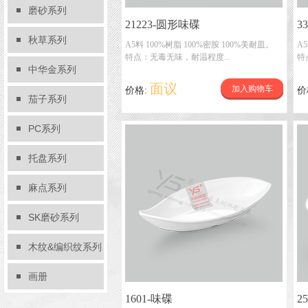
磨砂系列
21223-圆形味碟
3
秋草系列
A5料 100%树脂 100%密胺 100%美耐皿。
A
特点：无毒无味，耐温程度...
特
中华金系列
面议
加入购物车
价格:
价
茄子系列
PC系列
托盘系列
麻点系列
SK磨砂系列
木纹&编织纹系列
画册
1601-味碟
2