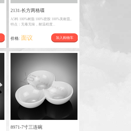
2131-长方两格碟
。
A5料 100%树脂 100%密胺 100%美耐皿。
特点：无毒无味，耐温程度...
面议
车
加入购物车
价格:
8971-7寸三连碗