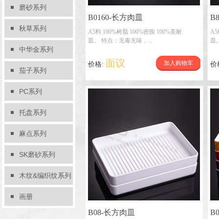
磨砂系列
B0160-长方肉皿
B
秋草系列
A5料 100%树脂 100%密胺 100%美耐
A5
皿。 特点：无毒无味，...
皿
中华金系列
面议
加入购物车
价格:
价
茄子系列
PC系列
托盘系列
麻点系列
SK磨砂系列
木纹&编织纹系列
画册
B08-长方肉皿
B