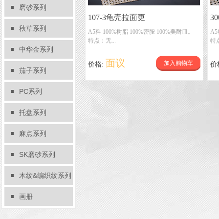
磨砂系列
107-3龟壳拉面更
3
秋草系列
A5料 100%树脂 100%密胺 100%美耐皿。
A5
特点：无...
特点
中华金系列
面议
加入购物车
价格:
价
茄子系列
PC系列
托盘系列
麻点系列
SK磨砂系列
木纹&编织纹系列
画册