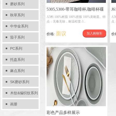
磨砂系列
5305,5300-带耳咖啡杯,咖啡杯碟
J
秋草系列
A5料 100%树脂 100%密胺 100%美耐皿。特
A5
点：无毒无味，耐温程度-3...
点
中华金系列
面议
加入购物车
价格:
价
茄子系列
PC系列
托盘系列
麻点系列
SK磨砂系列
木纹&编织纹系列
画册
彩色产品多样展示