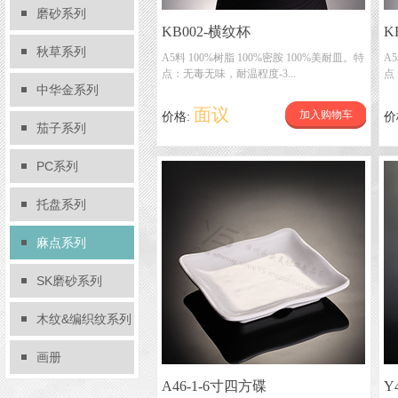
磨砂系列
KB002-横纹杯
K
秋草系列
A5料 100%树脂 100%密胺 100%美耐皿。特
A
点：无毒无味，耐温程度-3...
点
中华金系列
面议
加入购物车
价格:
价
茄子系列
PC系列
托盘系列
麻点系列
SK磨砂系列
木纹&编织纹系列
画册
A46-1-6寸四方碟
Y