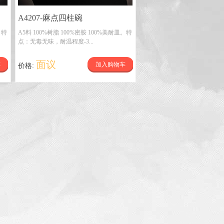
A4207-麻点四柱碗
。特
A5料 100%树脂 100%密胺 100%美耐皿。特
点：无毒无味，耐温程度-3...
面议
车
加入购物车
价格: