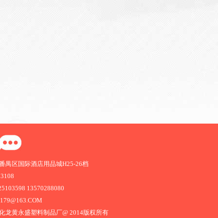
禺区国际酒店用品城H25-26档
63108
103598 13570288080
1179@163.COM
化龙黄永盛塑料制品厂@ 2014版权所有