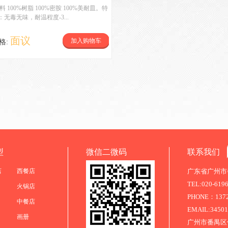
5料 100%树脂 100%密胺 100%美耐皿。特
：无毒无味，耐温程度-3...
面议
加入购物车
格:
型
微信二微码
联系我们
店
西餐店
广东省广州市番
TEL:020-619
火锅店
PHONE：13725
中餐店
EMAIL:3450
画册
广州市番禺区