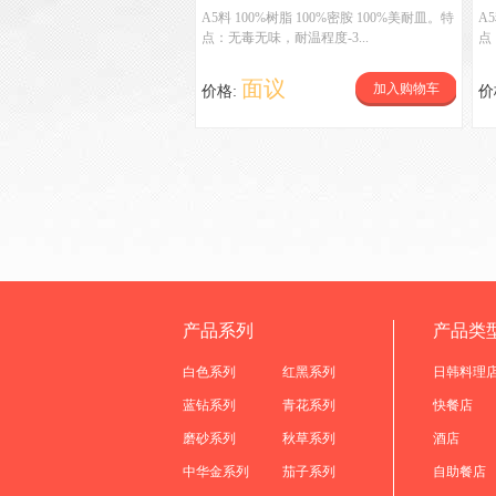
A5料 100%树脂 100%密胺 100%美耐皿。特
A
点：无毒无味，耐温程度-3...
点
面议
加入购物车
价格:
价
产品系列
产品类
白色系列
红黑系列
日韩料理
蓝钻系列
青花系列
快餐店
磨砂系列
秋草系列
酒店
中华金系列
茄子系列
自助餐店