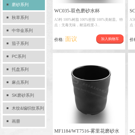
磨砂系列
WC035-双色磨砂水杯
S
秋草系列
A5料 100%树脂 100%密胺 100%美耐皿。特
A5
点：无毒无味，耐温程度-3...
点
中华金系列
面议
加入购物车
价格:
价
茄子系列
PC系列
托盘系列
麻点系列
SK磨砂系列
木纹&编织纹系列
画册
MF1184/WT7516-雾里花磨砂水
S