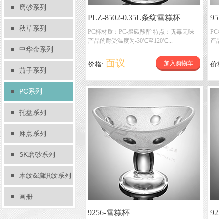
磨砂系列
PLZ-8502-0.35L条纹雪糕杯
9
秋草系列
PC杯材质：PC-聚碳酸酯 特点：无毒无味，
P
产品的耐受温度为-30℃至120℃...
产品
中华金系列
面议
加入购物车
价格:
价
茄子系列
PC系列
托盘系列
麻点系列
SK磨砂系列
木纹&编织纹系列
画册
9256-雪糕杯
9