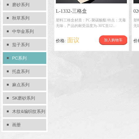
磨砂系列
L-1332-三格盒
0
秋草系列
塑料三格盒材质：PC-聚碳酸酯 特点：无毒
塑
无味，产品的耐受温度为-30℃至12...
无
中华金系列
面议
加入购物车
价格:
价
茄子系列
PC系列
托盘系列
麻点系列
SK磨砂系列
木纹&编织纹系列
画册