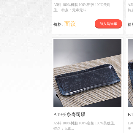
A5料 100%树脂 100%密胺 100%美耐
A5
皿。 特点：无毒无味...
特点
面议
加入购物车
价格:
价
A19长条寿司碟
B
A5料 100%树脂 100%密胺 100%美耐皿。
1
特点：无毒...
美