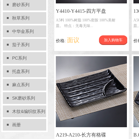
磨砂系列
Y4410-Y4415-四方平盘
13
秋草系列
A5料 100%树脂 100%密胺 100%美耐
A5
皿。 特点：无毒无味...
皿
中华金系列
面议
加入购物车
价格:
价
茄子系列
PC系列
托盘系列
麻点系列
SK磨砂系列
木纹&编织纹系列
画册
A219-A210-长方有格碟
B