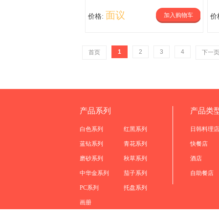
面议
加入购物车
价格:
价
1
2
3
4
首页
下一
产品系列
产品类
白色系列
红黑系列
日韩料理
蓝钻系列
青花系列
快餐店
磨砂系列
秋草系列
酒店
中华金系列
茄子系列
自助餐店
PC系列
托盘系列
画册