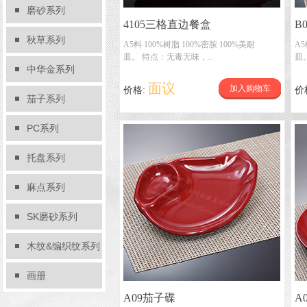
磨砂系列
4105三格直边餐盒
B0
秋草系列
A
A5料 100%树脂 100%密胺 100%美耐
A5
皿。 特点：无毒无味，...
皿。
中华金系列
面议
加入购物车
价格:
价
茄子系列
PC系列
托盘系列
麻点系列
SK磨砂系列
木纹&编织纹系列
画册
A09茄子碟
A0