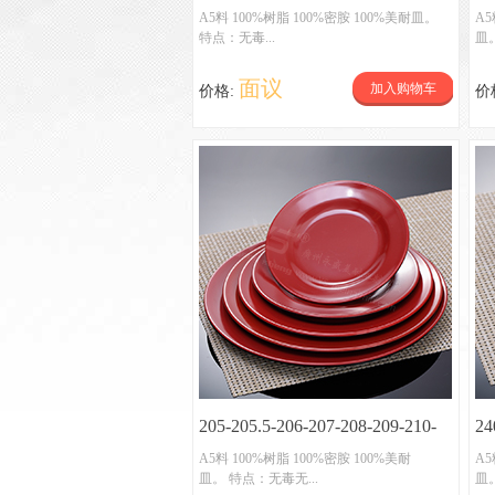
A0
A5料 100%树脂 100%密胺 100%美耐皿。
A5
特点：无毒...
皿。
A
面议
加入购物车
价格:
价
205-205.5-206-207-208-209-210-
24
210A-210.5-211-212-214-216-平碟
方
A5料 100%树脂 100%密胺 100%美耐
A5
皿。 特点：无毒无...
皿。