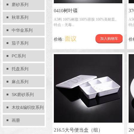
磨砂系列
0410树叶碟
3
秋草系列
A5料 100%树脂 100%密胺 100%美耐皿。
A5
特点：无毒...
特点
中华金系列
面议
加入购物车
价格:
价
茄子系列
PC系列
托盘系列
麻点系列
SK磨砂系列
木纹&编织纹系列
画册
216.5大号便当盒（组）
2