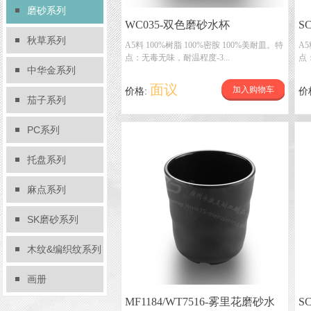
磨砂系列
WC035-双色磨砂水杯
S
秋草系列
A5料 100%树脂 100%密胺 100%美耐皿。特
A5
点：无毒无味，耐温程度-3...
点
中华金系列
面议
加入购物车
价格:
价
茄子系列
PC系列
托盘系列
麻点系列
SK磨砂系列
木纹&编织纹系列
画册
MF1184/WT7516-雾里花磨砂水
S