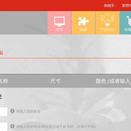
- 购物车 -
繁體
首页
画册
产品中心
在
名称
尺寸
颜色 (或者输
息
请输入您的姓名
请输入您的电话号码(若已填手机号码，此项可不填)