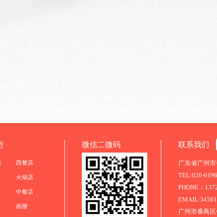
型
微信二微码
联系我们
店
西餐店
广东省广州市番
TEL:020-619
火锅店
PHONE：13725
中餐店
EMAIL:3450
画册
广州市番禺区