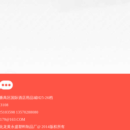
禺区国际酒店用品城H25-26档
63108
103598 13570288080
1179@163.COM
化龙黄永盛塑料制品厂@ 2014版权所有