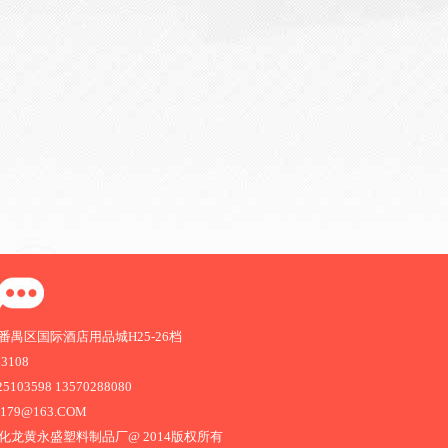
禺区国际酒店用品城H25-26档
63108
103598 13570288080
1179@163.COM
化龙黄永盛塑料制品厂@ 2014版权所有