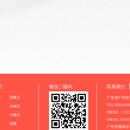
型
微信二微码
联系我们
店
西餐店
广东省广州市番
TEL:020-619
火锅店
PHONE：13725
中餐店
EMAIL:3450
画册
广州市番禺区