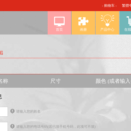
- 购物车 -
繁體
首页
画册
产品中心
在
名称
尺寸
颜色 (或者输
息
请输入您的姓名
请输入您的电话号码(若已填手机号码，此项可不填)