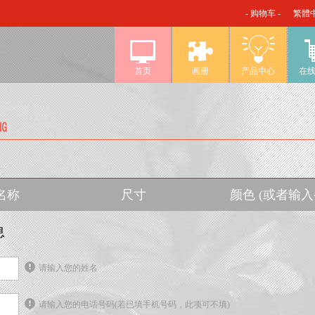
- 购物车 -
繁體
首页
画册
产品中心
在
名称
尺寸
颜色 (或者输
息
请输入您的姓名
请输入您的电话号码(若已填手机号码，此项可不填)