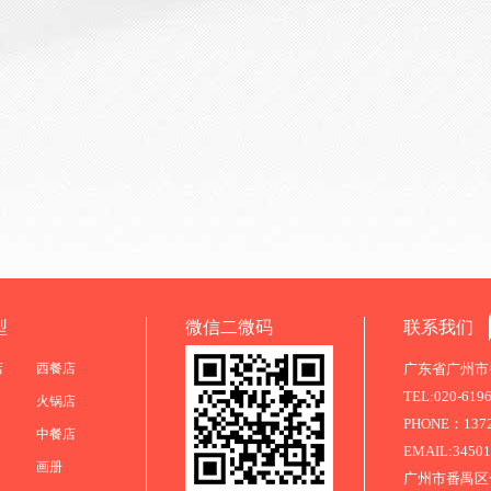
型
微信二微码
联系我们
店
西餐店
广东省广州市番
TEL:020-619
火锅店
PHONE：13725
中餐店
EMAIL:3450
画册
广州市番禺区