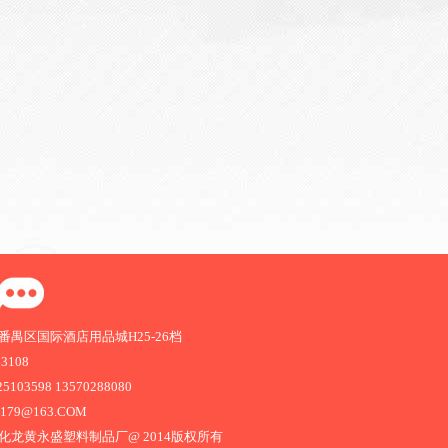
禺区国际酒店用品城H25-26档
63108
103598 13570288080
1179@163.COM
化龙黄永盛塑料制品厂@ 2014版权所有