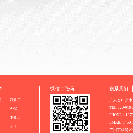
型
微信二微码
联系我们
店
西餐店
广东省广州市番
TEL:020-619
火锅店
PHONE：13725
中餐店
EMAIL:3450
画册
广州市番禺区