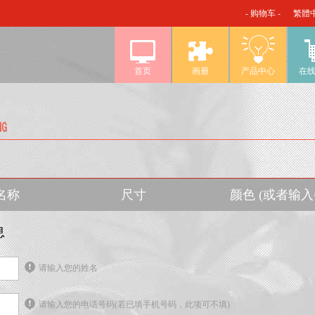
- 购物车 -
繁體
首页
画册
产品中心
在
名称
尺寸
颜色 (或者输
息
请输入您的姓名
请输入您的电话号码(若已填手机号码，此项可不填)