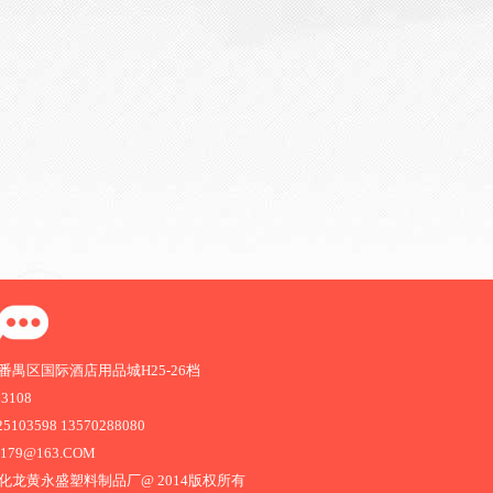
禺区国际酒店用品城H25-26档
63108
103598 13570288080
1179@163.COM
化龙黄永盛塑料制品厂@ 2014版权所有