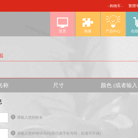
- 购物车 -
繁體
首页
画册
产品中心
在
名称
尺寸
颜色 (或者输
息
请输入您的姓名
请输入您的电话号码(若已填手机号码，此项可不填)