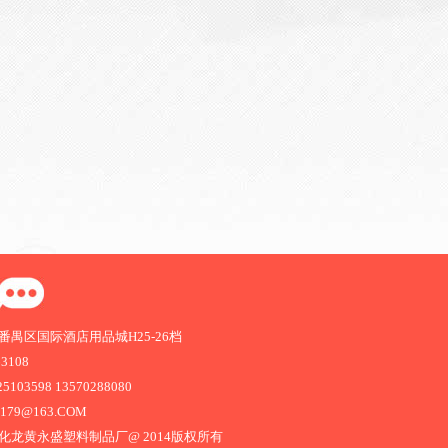
禺区国际酒店用品城H25-26档
63108
103598 13570288080
1179@163.COM
化龙黄永盛塑料制品厂@ 2014版权所有