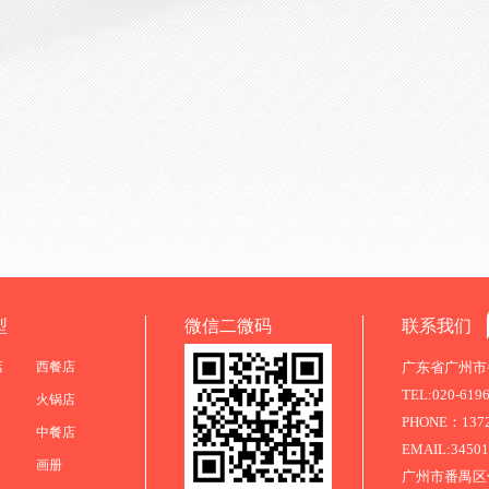
型
微信二微码
联系我们
店
西餐店
广东省广州市番
TEL:020-619
火锅店
PHONE：13725
中餐店
EMAIL:3450
画册
广州市番禺区