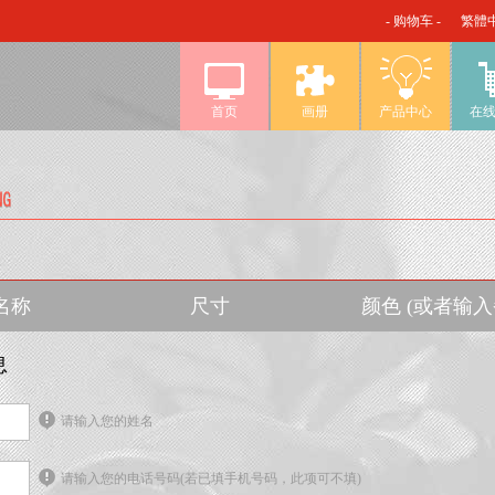
- 购物车 -
繁體
首页
画册
产品中心
在
名称
尺寸
颜色 (或者输
息
请输入您的姓名
请输入您的电话号码(若已填手机号码，此项可不填)