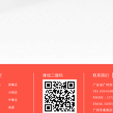
型
微信二微码
联系我们
店
西餐店
广东省广州市番
TEL:020-619
火锅店
PHONE：13725
中餐店
EMAIL:3450
画册
广州市番禺区