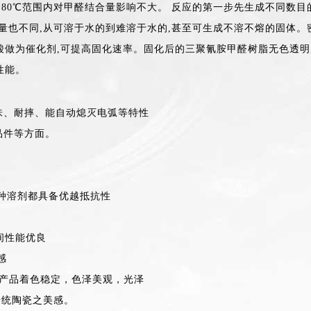
54~80℃范围内对甲醛结合量影响不大。 反应的第一步先生成不同数目
量也不同,从可溶于水的到难溶于水的,甚至可生成不溶不熔的固体。密
酸做为催化剂,可提高固化速率。固化后的三聚氰胺甲醛树脂无色透明,
性能。
耐摔、能自动熄灭电弧等特性
件等方面。
溶剂都具备优越抵抗性
间性能优良
感
品着色稳定，色泽美观，光泽
陶瓷之美感。