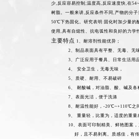
少,反应容易控制;温度高,反应速度快,在
树脂。一般来讲,反应条件不同,产物的分子
50℃下热固化。研究表明:固化时加少量的
使用,具有自熄性、抗电弧性和良好的力学
主要特点
1、耐溶剂性能优异；
2、制品表面具有平整、无毒、无味、
3、广泛应用于餐具、日常生活用品
4、 安全卫生，无毒无味，
5、质硬、耐用、不易破碎
6、 耐酸碱，对油脂、酸、碱及各种
7、表面光洁，便于洗涤
8、耐温性能好，-20℃~+110℃之
9、 重量轻，比重为，适度的重量
10、表面可印制精美、鲜艳图案，产
好，且不易剥离。质感佳，有传统