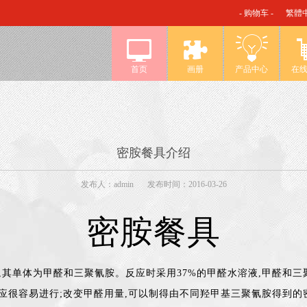
- 购物车 -
繁體
首页
画册
产品中心
在
密胺餐具介绍
发布人：admin
发布时间：2016-03-26
密胺餐具
,其单体为甲醛和三聚氰胺。反应时采用37%的甲醛水溶液,甲醛和三
应很容易进行;改变甲醛用量,可以制得由不同羟甲基三聚氰胺得到的密胺